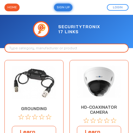
HOME
SIGN UP
LOGIN
SECURITYTRONIX
17 LINKS
HD-COAXINATOR
GROUNDING
CAMERA
☆
☆
☆
☆
☆
☆
☆
☆
☆
☆
Learn
Learn