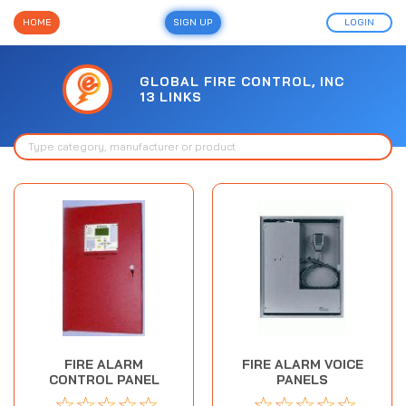
HOME
SIGN UP
LOGIN
GLOBAL FIRE CONTROL, INC
13 LINKS
FIRE ALARM
FIRE ALARM VOICE
CONTROL PANEL
PANELS
☆
☆
☆
☆
☆
☆
☆
☆
☆
☆