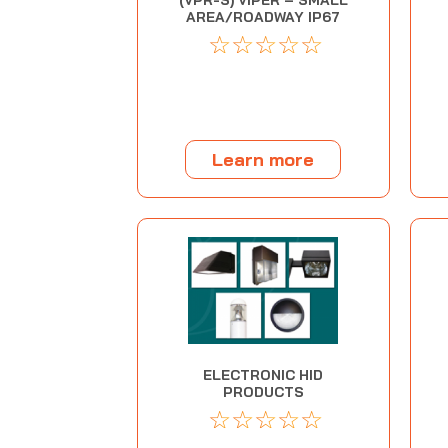
(VPR-S) VIPER – SMALL
AREA/ROADWAY IP67
☆
☆
☆
☆
☆
Learn more
ELECTRONIC HID
PRODUCTS
☆
☆
☆
☆
☆