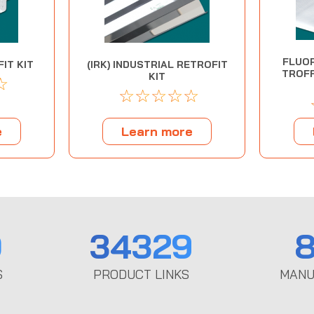
FLUO
IT KIT
(IRK) INDUSTRIAL RETROFIT
TROFF
KIT
☆
☆
☆
☆
☆
☆
e
Learn more
0
34329
8
S
PRODUCT LINKS
MANU