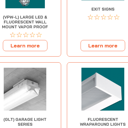
EXIT SIGNS
☆
☆
☆
☆
☆
(VPW-L) LARGE LED &
FLUORESCENT WALL
MOUNT VAPOR PROOF
☆
☆
☆
☆
☆
Learn more
Learn more
(GLT) GARAGE LIGHT
FLUORESCENT
SERIES
WRAPAROUND LIGHTS