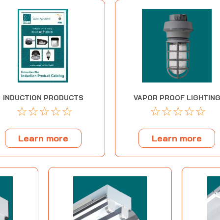
INDUCTION PRODUCTS
VAPOR PROOF LIGHTIN
☆
☆
☆
☆
☆
☆
☆
☆
☆
☆
Learn more
Learn more