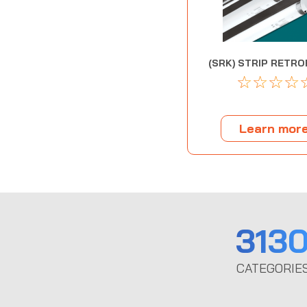
(SRK) STRIP RETROF
☆
☆
☆
☆
Learn mor
313
CATEGORIE