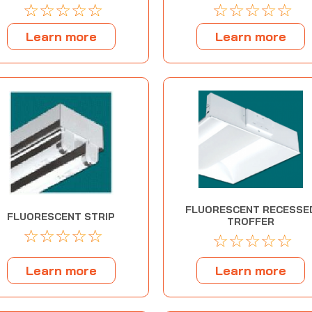
☆
☆
☆
☆
☆
☆
☆
☆
☆
☆
Learn more
Learn more
FLUORESCENT RECESSE
FLUORESCENT STRIP
TROFFER
☆
☆
☆
☆
☆
☆
☆
☆
☆
☆
Learn more
Learn more