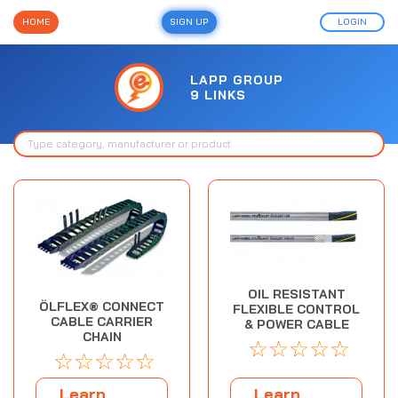
HOME
SIGN UP
LOGIN
LAPP GROUP
9 LINKS
OIL RESISTANT
ÖLFLEX® CONNECT
FLEXIBLE CONTROL
CABLE CARRIER
& POWER CABLE
CHAIN
☆
☆
☆
☆
☆
☆
☆
☆
☆
☆
Learn
Learn